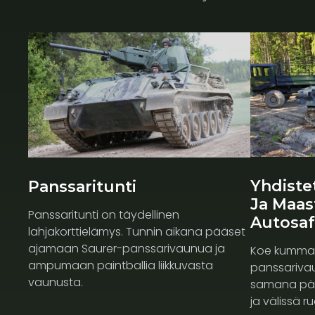
Yhdiste
Panssaritunti
Ja Maa
Panssaritunti on täydellinen
Autosaf
lahjakorttielämys. Tunnin aikana pääset
ajamaan Saurer-panssarivaunua ja
Koe kumman
ampumaan paintballia liikkuvasta
panssariva
vaunusta.
samana päi
ja välissä 