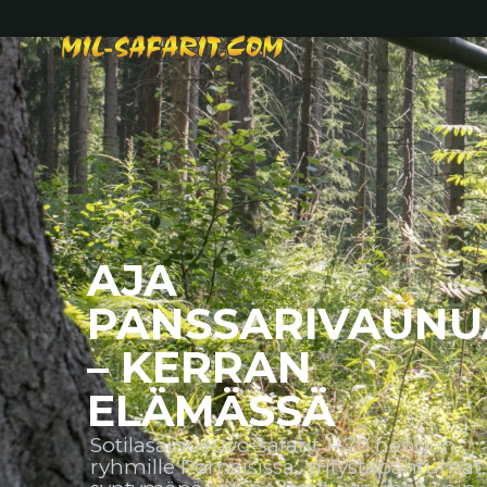
AJA
PANSSARIVAUNU
– KERRAN
ELÄMÄSSÄ
Sotilasajoneuvo-safarit 1–70 hengen
ryhmille Pornaisissa. Yritystapahtumat,