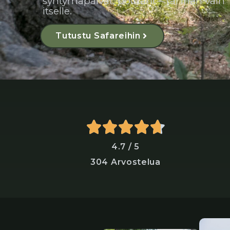
syntymäpäivät, polttarit – tai ihan vain
itselle.
Tutustu Safareihin
4.7 / 5
304 Arvostelua