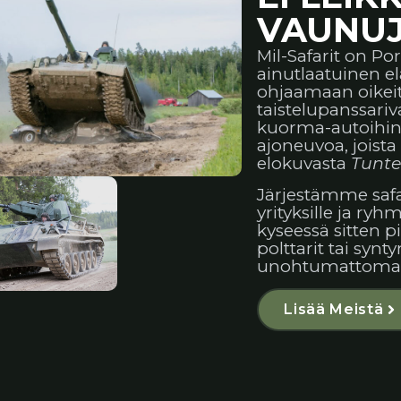
VAUNUJ
Mil-Safarit on Por
ainutlaatuinen e
ohjaamaan oikeit
taistelupanssari
kuorma-autoihin. 
ajoneuvoa, joista
elokuvasta
Tunte
Järjestämme safar
yrityksille ja ryh
kyseessä sitten pi
polttarit tai sy
unohtumattoman
Lisää Meistä