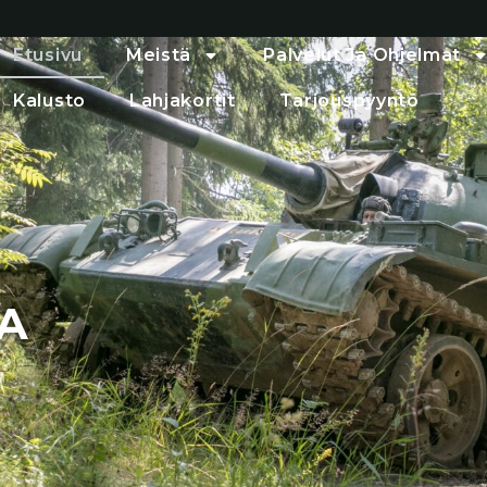
Etusivu
Meistä
Palvelut Ja Ohjelmat
Kalusto
Lahjakortit
Tarjouspyyntö
A