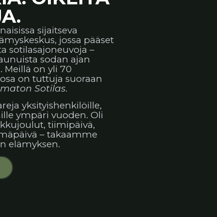
A.
naisissa sijaitseva
lämyskeskus, jossa pääset
a sotilasajoneuvoja –
vaunuista sodan ajan
Meillä on yli 70
 osa on tuttuja suoraan
maton Sotilas
.
eja yksityishenkilöille,
mille ympäri vuoden. Oli
kkujoulut, tiimipäivä,
ntymäpäivä – takaamme
 elämyksen.