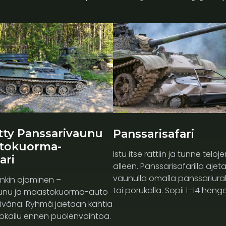
tty Panssarivaunu
Panssarisafari
stokuorma-
Istu itse rattiin ja tunne teloje
ari
alleen. Panssarisafarilla ajeta
vaunulla omalla panssariural
kin ajaminen –
tai porukalla. Sopii 1–14 henge
unu ja maastokuorma-auto
vänä. Ryhmä jaetaan kahtia
ruokailu ennen puolenvaihtoa.