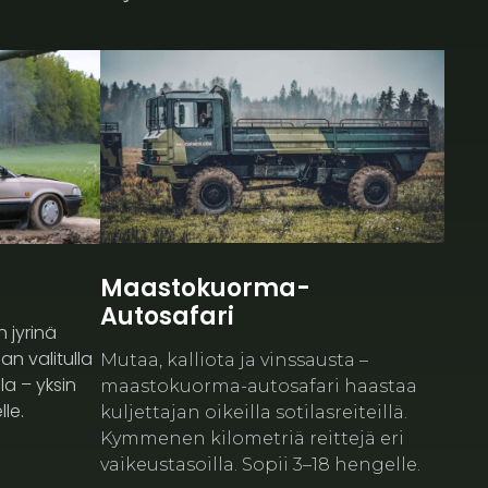
Maastokuorma-
Autosafari
n jyrinä
an valitulla
Mutaa, kalliota ja vinssausta –
la – yksin
maastokuorma-autosafari haastaa
lle.
kuljettajan oikeilla sotilasreiteillä.
Kymmenen kilometriä reittejä eri
vaikeustasoilla. Sopii 3–18 hengelle.